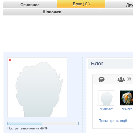
Блог
( 0 )
Основное
Др
Шпионаж
Блог
38
*BabSaf*
*Рыбка
Посмотреть ещё
Портрет заполнен на 49 %