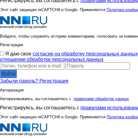
Регистрируясь, вы соглашаетесь с
правилами использовани
Австралия
Елена А
Этот сайт защищен reCAPTCHA и Google. Применяются
Политика конфи
Лёлишна@
Любовь*
Войдите, чтобы сохранять историю комментариев, голосовать за коммен
Регистрация
Я даю свое
согласие на обработку персональных данных
Наталья*
Натаськ
отношении обработки персональных данных
Войти
Забыли пароль?
Регистрация
Саровчанка
Сладкие 
Авторизация
Авторизовываясь, вы соглашаетесь с
правилами обработки данных
Регистрируясь, вы соглашаетесь с
правилами использовани
Весна29.04
Време
Этот сайт защищен reCAPTCHA и Google. Применяются
Политика конфи