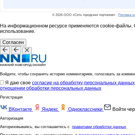
anniiss
azaliya
© 2026 ООО «Сеть городских порталов» ·
Реклама н
На информационном ресурсе применяются cookie-файлы. О
dreamhousenn
elen76
использование.
Согласен
la-Belle
limonsh
Войдите, чтобы сохранять историю комментариев, голосовать за коммен
Я даю свое
согласие на обработку персональных данных
norilskgirl
o.s
отношении обработки персональных данных
Регистрация
ВКонтакте
Яндекс
Одноклассники
Войти чер
юля23
ксю77
Авторизация
Авторизовываясь, вы соглашаетесь с
правилами обработки данных