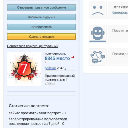
Barsik777
BlonMi
Этот блог
Отправить приватное сообщение
блогеров
.
Добавить в друзья
Игнорировать
KissNet
Lexa-a
Посетит
Сделать подарок
Совместная покупка: центральный
NAd123
Naatka
популярность:
Посмотре
-4
8845 место
↓
рейтинг
2847
?
Привилегированный
Selana
Shark1
пользователь
7
уровня
Taisiya
Valletta
Статистика портрета:
сейчас просматривают портрет - 0
зарегистрированные пользователи
посетившие портрет за 7 дней - 0